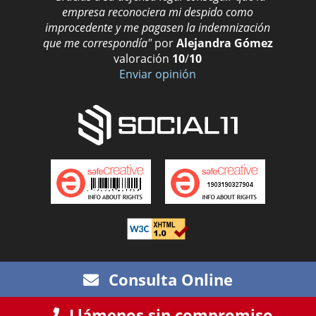
empresa reconociera mi despido como
improcedente y me pagasen la indemnización
que me correspondía"
por
Alejandra Gómez
valoración
10
/
10
Enviar opinión
C/ Condes de Barcelona 7, 4ª AB - (30007)
Consulta Online
Murcia ·
Aviso legal · LSSI · Política de cookies ·
Política de privacidad
| ·
Blog
Llámenos sin compromiso