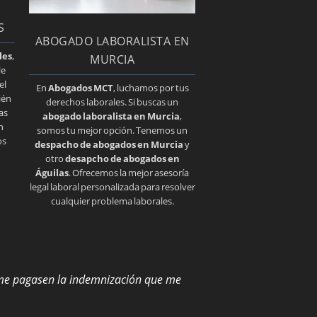
S
ABOGADO LABORALISTA EN
les
,
MURCIA
 le
el
En
Abogados MCT
, luchamos por tus
ién
derechos laborales. Si buscas un
as
abogado laboralista en Murcia
,
n
somos tu mejor opción. Tenemos un
os
despacho de abogados en Murcia
y
otro
desapcho de abogados en
Águilas
. Ofrecemos la mejor asesoría
legal laboral personalizada para resolver
cualquier problema laborales.
 me pagasen la indemnización que me