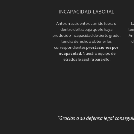
INCAPACIDAD LABORAL
Ante un accidente ocurrido fuera o
L
dentro del trabajo que le haya
tem
producido incapacidad de cierto grado,
Ant
tendrá derecho a obtener las
d
correspondientes
prestaciones por
incapacidad
. Nuestro equipo de
letrados le asistirá para ello.
"Gracias a su defensa legal conseg