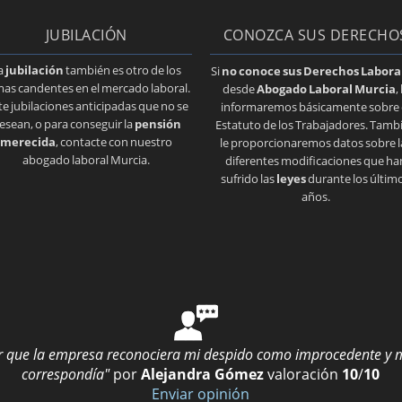
JUBILACIÓN
CONOZCA SUS DERECHO
a
jubilación
también es otro de los
Si
no conoce sus Derechos Labora
as candentes en el mercado laboral.
desde
Abogado Laboral Murcia
,
e jubilaciones anticipadas que no se
informaremos básicamente sobre 
esean, o para conseguir la
pensión
Estatuto de los Trabajadores. Tamb
merecida
, contacte con nuestro
le proporcionaremos datos sobre l
abogado laboral Murcia.
diferentes modificaciones que ha
sufrido las
leyes
durante los últim
años.
uir que la empresa reconociera mi despido como improcedente y
correspondía"
por
Alejandra Gómez
valoración
10
/
10
Enviar opinión