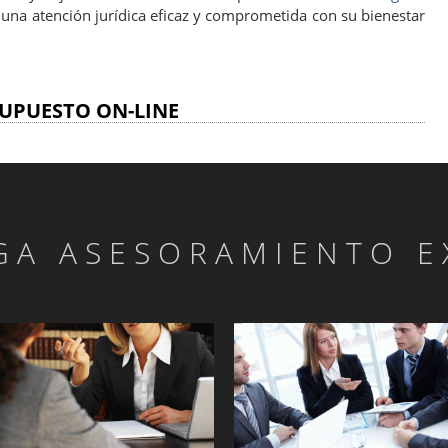
una atención jurídica eficaz y comprometida con su bienestar
UPUESTO ON-LINE
GA ASESORAMIENTO E