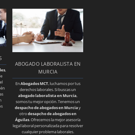
S
ABOGADO LABORALISTA EN
les
,
MURCIA
 le
el
En
Abogados MCT
, luchamos por tus
ién
derechos laborales. Si buscas un
as
abogado laboralista en Murcia
,
n
somos tu mejor opción. Tenemos un
os
despacho de abogados en Murcia
y
otro
desapcho de abogados en
Águilas
. Ofrecemos la mejor asesoría
legal laboral personalizada para resolver
cualquier problema laborales.