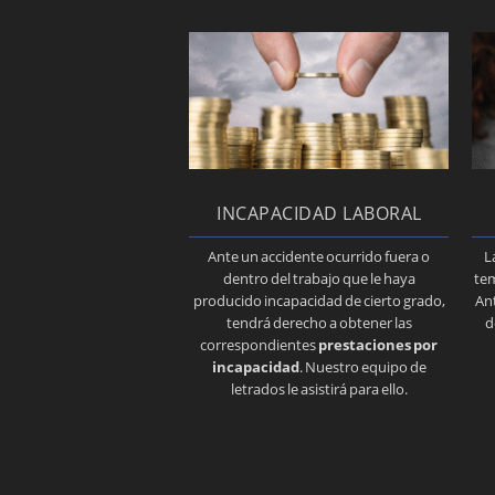
INCAPACIDAD LABORAL
Ante un accidente ocurrido fuera o
L
dentro del trabajo que le haya
tem
producido incapacidad de cierto grado,
Ant
tendrá derecho a obtener las
d
correspondientes
prestaciones por
incapacidad
. Nuestro equipo de
letrados le asistirá para ello.