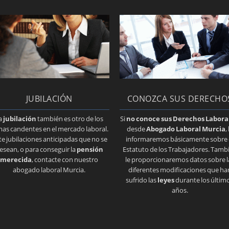
JUBILACIÓN
CONOZCA SUS DERECHO
a
jubilación
también es otro de los
Si
no conoce sus Derechos Labora
as candentes en el mercado laboral.
desde
Abogado Laboral Murcia
,
e jubilaciones anticipadas que no se
informaremos básicamente sobre 
esean, o para conseguir la
pensión
Estatuto de los Trabajadores. Tamb
merecida
, contacte con nuestro
le proporcionaremos datos sobre l
abogado laboral Murcia.
diferentes modificaciones que ha
sufrido las
leyes
durante los últim
años.